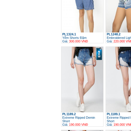
PL1324.1
PL1248.2
Yếm Shorts Đậm
Embroidered Lig
Giá:
300.000 VNĐ
Giá:
220.000 VN
h
PL1189.2
PL1189.1
Extreme Ripped Demin
Extreme Ripped
Short
Short
Giá:
190.000 VNĐ
Giá:
190.000 VN
h