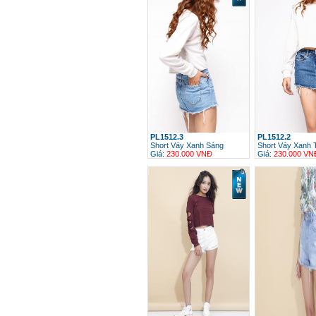
PL1512.3
PL1512.2
Short Váy Xanh Sáng
Short Váy Xanh 
Giá:
230.000 VNĐ
Giá:
230.000 VN
h