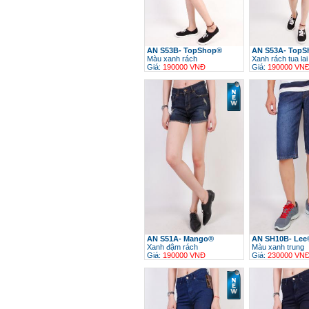
AN S53B- TopShop®
AN S53A- Top
Màu xanh rách
Xanh rách tua lai
Giá:
190000 VNĐ
Giá:
190000 VN
h
AN S51A- Mango®
AN SH10B- Lee
Xanh đậm rách
Màu xanh trung
Giá:
190000 VNĐ
Giá:
230000 VN
h