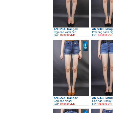
AN S29A- Mango®
AN S28C- Man
Cạp cao xanh đen
Patxang cách đi
Giá:
160000 VNĐ
Giá:
160000 VN
h
AN S27A- Mango®
AN S26B- Man
Cạp cao classi
Cạp cao 4 khuy
Giá:
190000 VNĐ
Giá:
190000 VN
h