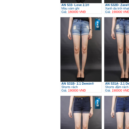
AN S33- Love 2.1®
AN S32D- Zara
Màu xám ghi
Xanh da trời nhạt
Giá:
180000 VNĐ
Giá:
190000 VN
h
AN S31B- 2.1 Demin®
AN S31A- 2.1 
Shorts rách
Shorts đậm rách 
Giá:
190000 VNĐ
Giá:
190000 VN
h