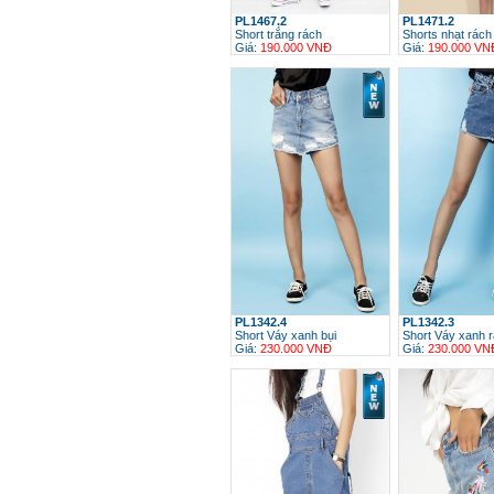
PL1467.2
PL1471.2
Short trắng rách
Shorts nhạt rách
Giá:
190.000 VNĐ
Giá:
190.000 VN
h
PL1342.4
PL1342.3
Short Váy xanh bụi
Short Váy xanh 
Giá:
230.000 VNĐ
Giá:
230.000 VN
h