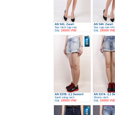
AN S41- Zara®
AN S40- Zara®
Sọc rách cạp cao
Sọc cạp cao chỉ 
Giá:
190000 VNĐ
Giá:
190000 VN
h
AN S37B- 2.1 Demin®
AN S37A- 2.1 
Xanh sáng rách
Shorts rách
Giá:
190000 VNĐ
Giá:
190000 VN
h