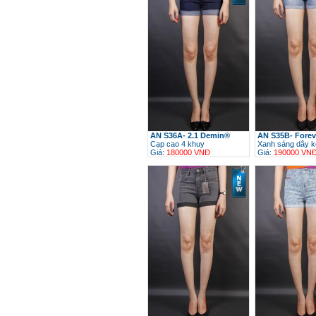
AN S36A- 2.1 Demin®
AN S35B- Forev
Cạp cao 4 khuy
Xanh sáng dây k
Giá:
180000 VNĐ
Giá:
190000 VN
h