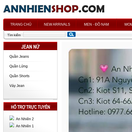
h
TRANG CHỦ
NEW ARRIVALS
MEN - ĐỒ NAM
WOM
Tìm kiếm
Quần Jeans
Quần Lửng
Quần Shorts
Váy Jean
An Nhiên 2
An Nhiên 1