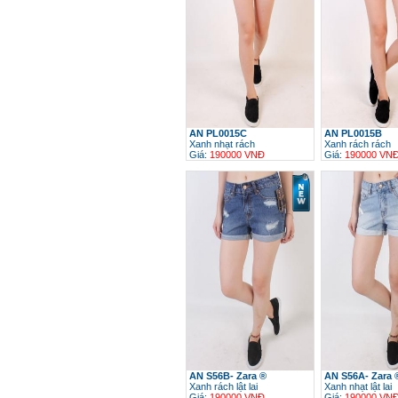
AN PL0015C
AN PL0015B
Xanh nhạt rách
Xanh rách rách
Giá:
190000 VNĐ
Giá:
190000 VN
h
AN S56B- Zara ®
AN S56A- Zara 
Xanh rách lật lai
Xanh nhạt lật lai
Giá:
190000 VNĐ
Giá:
190000 VN