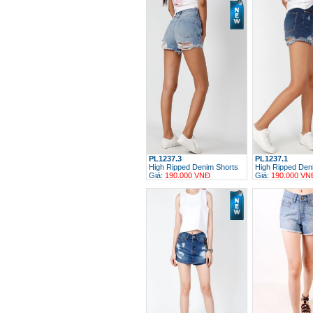
PL1237.3
PL1237.1
High Ripped Denim Shorts
High Ripped Den
Giá:
190.000 VNĐ
Giá:
190.000 VN
h