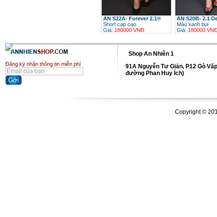
AN S22A- Forever 2.1®
AN S20B- 2.1 
Short cạp cao
Màu xanh bụi
Giá:
180000 VNĐ
Giá:
180000 VN
Shop An Nhiên 1
Đăng ký nhận thông tin miễn phí
91A Nguyễn Tư Giản, P12 Gò Vấp
đường Phan Huy Ích)
Copyright © 20