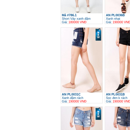
Mã #786.1
AN PL0036B
Short Váy xanh đậm
Xanh nhạt
Giá:
180000 VNĐ
Giá:
190000 VN
h
AN PL0031C
AN PL0031B
Xanh đậm rách
Sọc đen k rách
Giá:
190000 VNĐ
Giá:
190000 VN
h