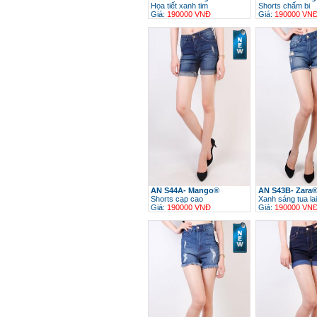
Họa tiết xanh tim
Shorts chấm bi
Giá:
190000 VNĐ
Giá:
190000 VN
h
AN S44A- Mango®
AN S43B- Zara
Shorts cạp cao
Xanh sáng tua lai
Giá:
190000 VNĐ
Giá:
190000 VN
h