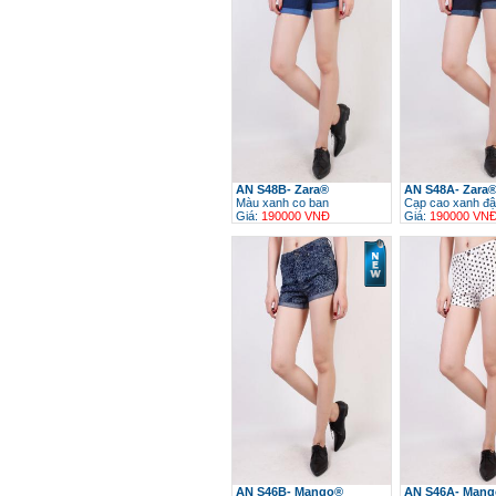
AN S48B- Zara®
AN S48A- Zara
Màu xanh co ban
Cạp cao xanh đ
Giá:
190000 VNĐ
Giá:
190000 VN
h
AN S46B- Mango®
AN S46A- Man