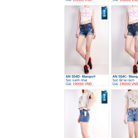
h
AN S54D- Mango®
AN S54C- Man
Sọc xanh nhạt
Sọc lật lai rách
Giá:
190000 VNĐ
Giá:
190000 VN
h