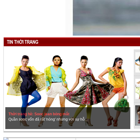
Thời trang hè: Sooc jean bỏng mắt
Quần sooc vốn đã rất 'nóng' nhưng với sự hỗ...