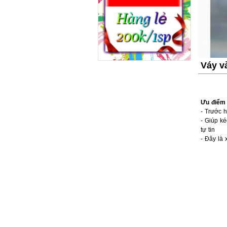
Váy v
Ưu điểm 
- Trước 
- Giúp ké
tự tin
- Đây là 