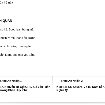
ùa hè này.
ÊN QUAN
ang hè: Sooc jean bỏng mắt
ng thức mix jeans ấn tượng
ans cho nàng... mông lép
uần jeans cho mọi vóc dáng
Shop An Nhiên 1
Shop An Nhiên 2
1A Nguyễn Tư Giản, P12 Gò Vấp ( gần
Kiot S11 SG Square, 77-89 Nam Kì K
ường Phan Huy Ích)
Nghĩa Q1