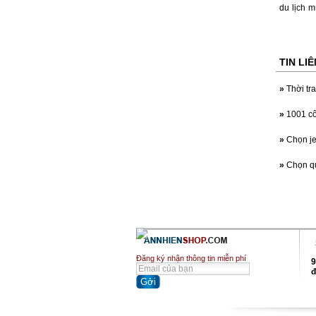
du lịch m
TIN LI
»
Thời tr
»
1001 cô
»
Chọn je
»
Chọn q
Đăng ký nhận thông tin miễn phí
9
đ