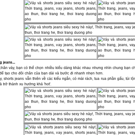
 jeans...
 chân váy, bạn có thể chọn nhiều kiểu dáng khác nhau nhưng nhìn chung bạn ch
 để tạo cho đôi chân của bạn dài và bước đi nhanh nhẹn hơn.
, shorts jeans vẫn thiên về các kiểu ngắn, có mài rách, tua rua phần gấu, túi l
 trở thành xu hướng khá 'hot'.