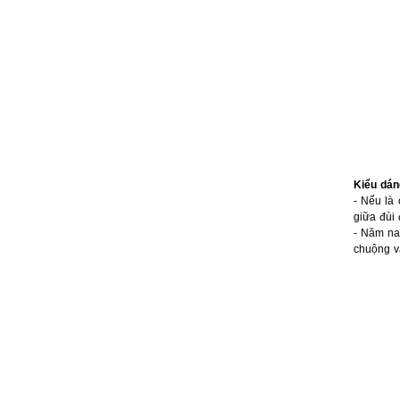
Kiểu dáng
- Nếu là
giữa đùi
- Năm nay
chuộng và