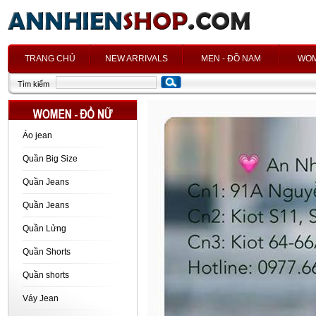
h
TRANG CHỦ
NEW ARRIVALS
MEN - ĐỒ NAM
WOM
Tìm kiếm
Áo jean
Quần Big Size
Quần Jeans
Quần Jeans
Quần Lửng
Quần Shorts
Quần shorts
Váy Jean