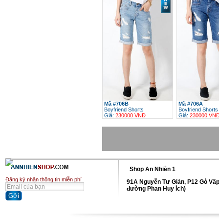
Mã #706B
Mã #706A
Boyfriend Shorts
Boyfriend Shorts
Giá:
230000 VNĐ
Giá:
230000 VN
h
Shop An Nhiên 1
Đăng ký nhận thông tin miễn phí
91A Nguyễn Tư Giản, P12 Gò Vấp
đường Phan Huy Ích)