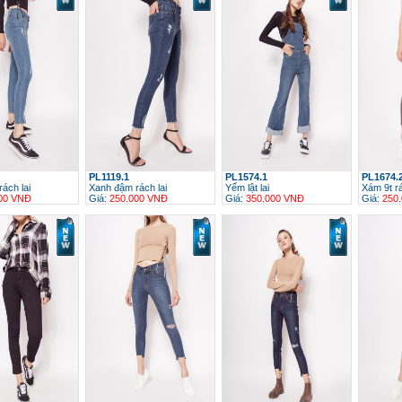
PL1119.1
PL1574.1
PL1674.
rách lai
Xanh đậm rách lai
Yếm lật lai
Xám 9t r
00 VNĐ
Giá:
250.000 VNĐ
Giá:
350.000 VNĐ
Giá:
250