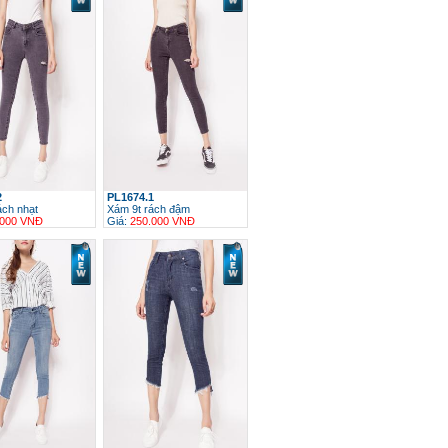
2
PL1674.1
ách nhạt
Xám 9t rách đậm
.000 VNĐ
Giá:
250.000 VNĐ