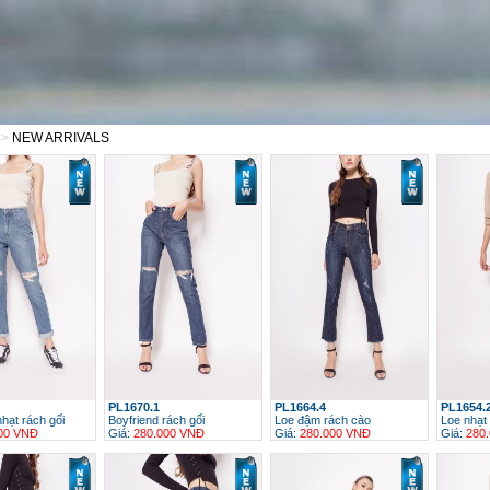
 >
NEW ARRIVALS
PL1670.1
PL1664.4
PL1654.
nhạt rách gối
Boyfriend rách gối
Loe đậm rách cào
Loe nhạt 
00 VNĐ
Giá:
280.000 VNĐ
Giá:
280.000 VNĐ
Giá:
280