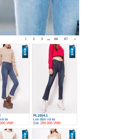
...
1
2
3
66
67
»
2
PL1654.1
xả lai
Loe đậm xả lai
.000 VNĐ
Giá:
280.000 VNĐ