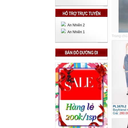
An Nhiên 2
An Nhiên 1
Trang chủ
PL1670.2
Boyfriend 
Giá:
280.0
h