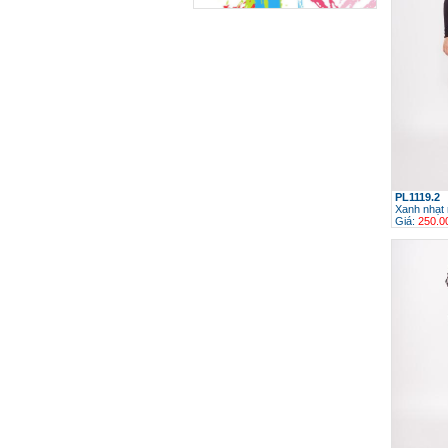
PL1119.2
Xanh nhạt 
Giá:
250.0
h