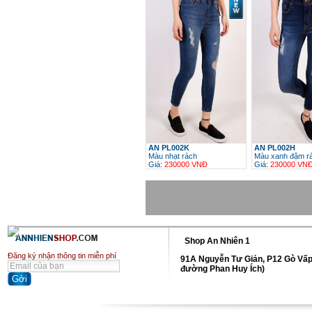
AN PL002K
AN PL002H
Màu nhạt rách
Màu xanh đậm r
Giá:
230000 VNĐ
Giá:
230000 VN
h
Shop An Nhiên 1
Đăng ký nhận thông tin miễn phí
91A Nguyễn Tư Giản, P12 Gò Vấp
đường Phan Huy Ích)