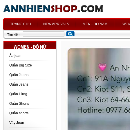
h
TRANG CHỦ
NEW ARRIVALS
MEN - ĐỒ NAM
WOM
Tìm kiếm
Áo jean
Quần Big Size
Quần Jeans
Quần Jeans
Quần Lửng
Quần Shorts
Quần shorts
Váy Jean