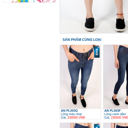
SẢN PHẨM CÙNG LOẠI
AN PL003G
AN PL003F
Lửng màu nhạt
Lửng xanh đậm
Giá:
230000 VNĐ
Giá:
230000 VN
h