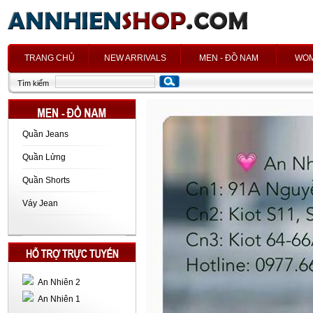
h
TRANG CHỦ
NEW ARRIVALS
MEN - ĐỒ NAM
WOM
Tìm kiếm
Quần Jeans
Quần Lửng
Quần Shorts
Váy Jean
An Nhiên 2
An Nhiên 1