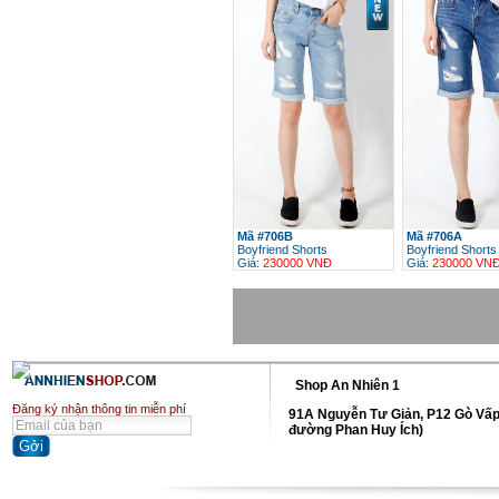
Mã #706B
Mã #706A
Boyfriend Shorts
Boyfriend Shorts
Giá:
230000 VNĐ
Giá:
230000 VN
h
Shop An Nhiên 1
Đăng ký nhận thông tin miễn phí
91A Nguyễn Tư Giản, P12 Gò Vấp
đường Phan Huy Ích)