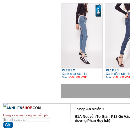
h
PL1119.2
PL1119.1
Xanh nhạt rách lai
Xanh đậm rách la
Giá:
250.000 VNĐ
Giá:
250.000 VN
h
Shop An Nhiên 1
Đăng ký nhận thông tin miễn phí
91A Nguyễn Tư Giản, P12 Gò Vấp
đường Phan Huy Ích)