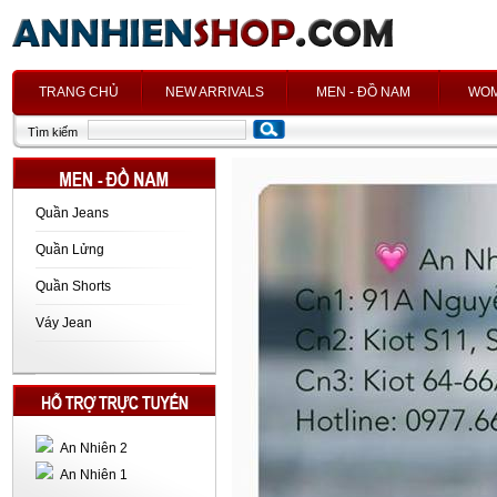
h
TRANG CHỦ
NEW ARRIVALS
MEN - ĐỒ NAM
WOM
Tìm kiếm
Quần Jeans
Quần Lửng
Quần Shorts
Váy Jean
An Nhiên 2
An Nhiên 1