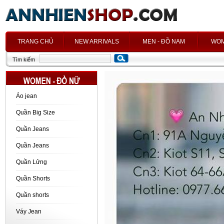
h
TRANG CHỦ
NEW ARRIVALS
MEN - ĐỒ NAM
WOM
Tìm kiếm
Áo jean
Quần Big Size
Quần Jeans
Quần Jeans
Quần Lửng
Quần Shorts
Quần shorts
Váy Jean