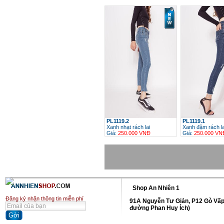
h
PL1119.2
PL1119.1
Xanh nhạt rách lai
Xanh đậm rách la
Giá:
250.000 VNĐ
Giá:
250.000 VN
h
Shop An Nhiên 1
Đăng ký nhận thông tin miễn phí
91A Nguyễn Tư Giản, P12 Gò Vấp
đường Phan Huy Ích)