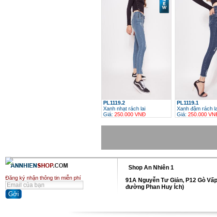
PL1119.2
PL1119.1
Xanh nhạt rách lai
Xanh đậm rách la
Giá:
250.000 VNĐ
Giá:
250.000 VN
h
Shop An Nhiên 1
Đăng ký nhận thông tin miễn phí
91A Nguyễn Tư Giản, P12 Gò Vấp
đường Phan Huy Ích)