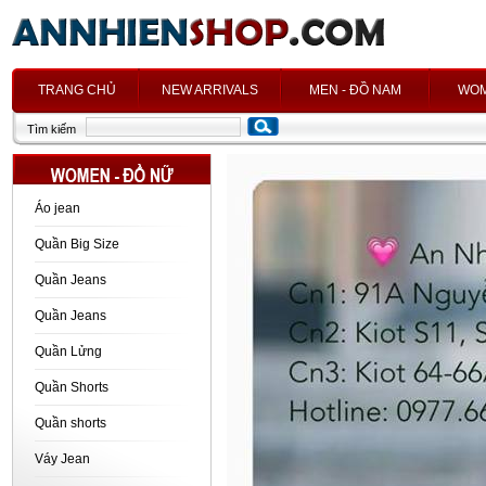
h
TRANG CHỦ
NEW ARRIVALS
MEN - ĐỒ NAM
WOM
Tìm kiếm
Áo jean
Quần Big Size
Quần Jeans
Quần Jeans
Quần Lửng
Quần Shorts
Quần shorts
Váy Jean