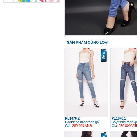
SẢN PHẨM CÙNG LOẠI
PL1670.2
PL1670.1
Boyfriend nhạt rách gối
Boyfriend rách g
Giá:
280.000 VNĐ
Giá:
280.000 VN
h