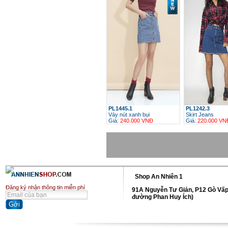
PL1445.1
PL1242.3
Váy nút xanh bụi
Skirt Jeans
Giá:
240.000 VNĐ
Giá:
220.000 VN
h
Shop An Nhiên 1
Đăng ký nhận thông tin miễn phí
91A Nguyễn Tư Giản, P12 Gò Vấp
đường Phan Huy Ích)