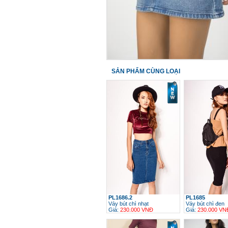
SẢN PHẨM CÙNG LOẠI
PL1686.2
PL1685
Váy bút chì nhạt
Váy bút chì đen
Giá:
230.000 VNĐ
Giá:
230.000 VN
h