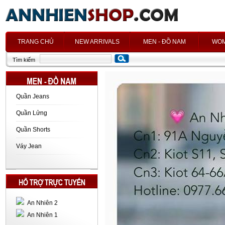
h
TRANG CHỦ
NEW ARRIVALS
MEN - ĐỒ NAM
WOM
Tìm kiếm
Quần Jeans
Quần Lửng
Quần Shorts
Váy Jean
An Nhiên 2
An Nhiên 1