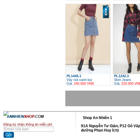
h
PL1445.1
PL1242.3
Váy nút xanh bụi
Skirt Jeans
Giá:
240.000 VNĐ
Giá:
220.000 VN
h
Shop An Nhiên 1
Đăng ký nhận thông tin miễn phí
91A Nguyễn Tư Giản, P12 Gò Vấp
đường Phan Huy Ích)