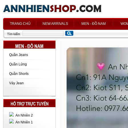
h
TRANG CHỦ
NEW ARRIVALS
MEN - ĐỒ NAM
WOM
Tìm kiếm
Quần Jeans
Quần Lửng
Quần Shorts
Váy Jean
An Nhiên 2
An Nhiên 1